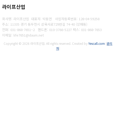
라이프산업
회사명: 라이프산업 대표자: 박동연
사업자등록번호:
128-04-59258
주소: 11335 경기 동두천시 삼육사로729번길 74-40 (상패동)
전화: 031-868-7651~2
핸드폰: 010-3766-5227
팩스: 031-868-7653
이메일: life7651@daum.net
Copyright © 2026 라이프산업. All rights reserved.
Created by
Yescall.com
[
관리
자
]