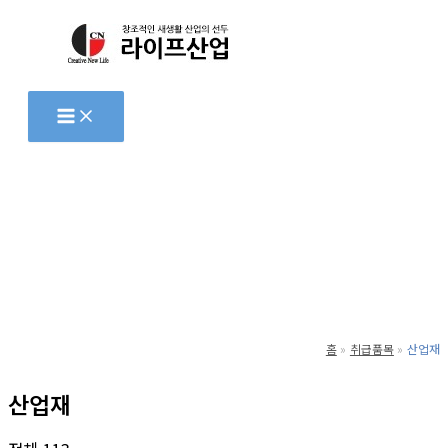
콘
텐
츠
로
건
너
뛰
기
홈
취급품목
산업재
산업재